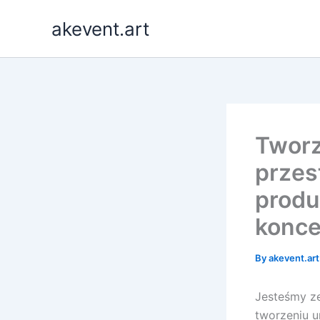
Skip
akevent.art
to
content
Tworz
przes
produ
konce
By
akevent.ar
Jesteśmy ze
tworzeniu u