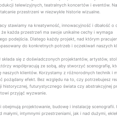
dukcji telewizyjnych, teatralnych koncertów i eventów. N
tałcanie przestrzeni w niezwykłe historie wizualne.
acy stawiamy na kreatywność, innowacyjność i dbałość o d
 że każda przestrzeń ma swoje unikalne cechy i wymaga
ego podejścia. Dlatego każdy projekt, nad którym pracujem
opasowany do konkretnych potrzeb i oczekiwań naszych kl
 składa się z doświadczonych projektantów, artystów, stol
którzy współpracują ze sobą, aby stworzyć scenografię, kt
ę naszych klientów. Korzystamy z różnorodnych technik i m
ć pożądany efekt. Bez względu na to, czy potrzebujesz rea
i historycznej, futurystycznego świata czy abstrakcyjnej pr
towi przyjąć wyzwanie.
i obejmują projektowanie, budowę i instalację scenografii.
 małymi, intymnymi przestrzeniami, jak i nad dużymi, ekl