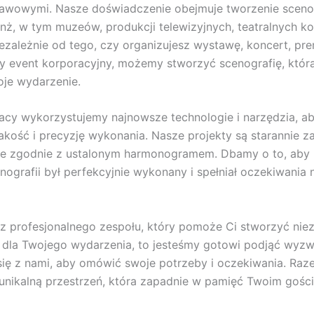
awowymi. Nasze doświadczenie obejmuje tworzenie scenog
nż, w tym muzeów, produkcji telewizyjnych, teatralnych k
ezależnie od tego, czy organizujesz wystawę, koncert, pre
zy event korporacyjny, możemy stworzyć scenografię, któr
je wydarzenie.
acy wykorzystujemy najnowsze technologie i narzędzia, a
akość i precyzję wykonania. Nasze projekty są starannie 
ane zgodnie z ustalonym harmonogramem. Dbamy o to, aby
nografii był perfekcyjnie wykonany i spełniał oczekiwania
sz profesjonalnego zespołu, który pomoże Ci stworzyć ni
 dla Twojego wydarzenia, to jesteśmy gotowi podjąć wyzw
się z nami, aby omówić swoje potrzeby i oczekiwania. Raz
nikalną przestrzeń, która zapadnie w pamięć Twoim gośc