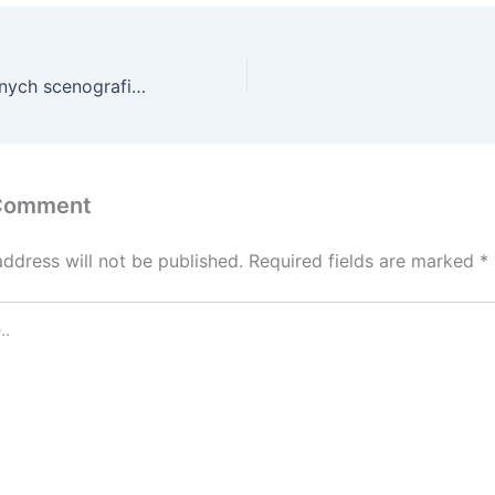
Tworzenie unikalnych scenografii dla przestrzeni wystawienniczych, muzeów, produkcji telewizyjnych, teatralnych koncertów i eventów
 Comment
address will not be published.
Required fields are marked
*