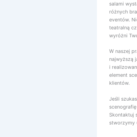
salami wyst
różnych bra
eventów. Ni
teatralną c
wyróżni Two
W naszej pr
najwyższą j
i realizow
element sce
klientów.
Jeśli szuka
scenografię
Skontaktuj 
stworzymy u