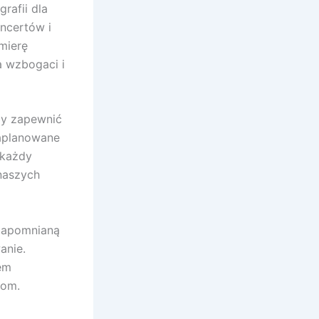
rafii dla
oncertów i
mierę
a wzbogaci i
by zapewnić
zaplanowane
 każdy
 naszych
ezapomnianą
anie.
em
iom.