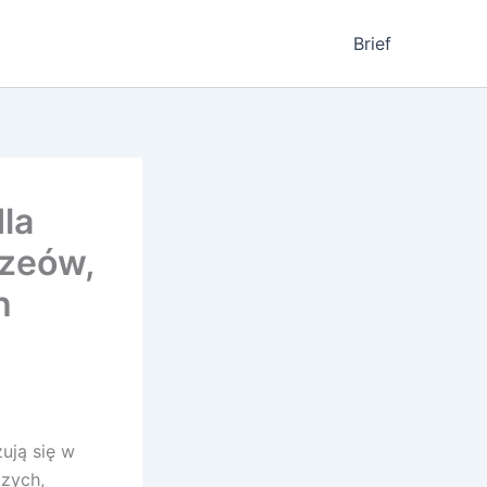
Brief
la
uzeów,
h
ują się w
czych,