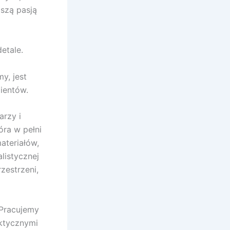
aszą pasją
etale.
y, jest
ientów.
arzy i
óra w pełni
ateriałów,
listycznej
zestrzeni,
 Pracujemy
ektycznymi