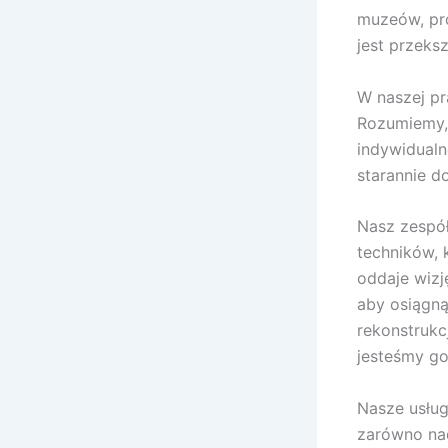
muzeów, pro
jest przeksz
W naszej pr
Rozumiemy,
indywidualn
starannie d
Nasz zespół
techników, 
oddaje wizj
aby osiągną
rekonstrukcj
jesteśmy go
Nasze usług
zarówno nad